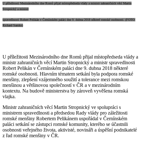
U příležitosti Mezinárodního dne Romů přijal místopředseda vlády a ministr zahraničních věcí Martin
Stropnický a ministr
spravedlnosti Robert Pelikán v Černínském paláci dne 9. dubna 2018 některé romské osobnosti. (FOTO:
Richard Samko)
U příležitosti Mezinárodního dne Romů přijal místopředseda vlády a
ministr zahraničních věcí Martin Stropnický a ministr spravedlnosti
Robert Pelikán v Černínském paláci dne 9. dubna 2018 některé
romské osobnosti. Hlavním tématem setkání byla podpora romské
menšiny, zlepšení vzájemného soužití a tolerance mezi romskou
menšinou a většinovou společností v ČR a v mezinárodním
kontextu. Na budově ministerstva by zároveň vyvěšena romská
vlajka.
Ministr zahraničních věcí Martin Stropnický ve spolupráci s
ministrem spravedlnosti a předsedou Rady vlády pro záležitosti
romské menšiny Robertem Pelikánem uspořádal v Černínském
paláci setkání se zástupci romské komunity, kterého se účastnili
osobnosti veřejného života, aktivisté, novináři a úspěšní podnikatelé
z řad romské menšiny v ČR.