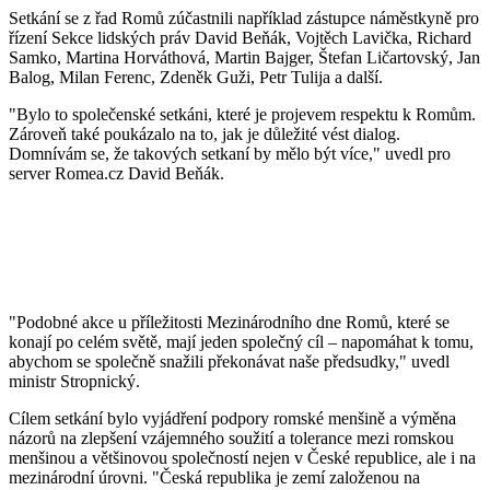
Setkání se z řad Romů zúčastnili například zástupce náměstkyně pro
řízení Sekce lidských práv David Beňák, Vojtěch Lavička, Richard
Samko, Martina Horváthová, Martin Bajger, Štefan Ličartovský, Jan
Balog, Milan Ferenc, Zdeněk Guži, Petr Tulija a další.
"Bylo to společenské setkáni, které je projevem respektu k Romům.
Zároveň také poukázalo na to, jak je důležité vést dialog.
Domnívám se, že takových setkaní by mělo být více," uvedl pro
server Romea.cz David Beňák.
"Podobné akce u příležitosti Mezinárodního dne Romů, které se
konají po celém světě, mají jeden společný cíl – napomáhat k tomu,
abychom se společně snažili překonávat naše předsudky," uvedl
ministr Stropnický.
Cílem setkání bylo vyjádření podpory romské menšině a výměna
názorů na zlepšení vzájemného soužití a tolerance mezi romskou
menšinou a většinovou společností nejen v České republice, ale i na
mezinárodní úrovni. "Česká republika je zemí založenou na