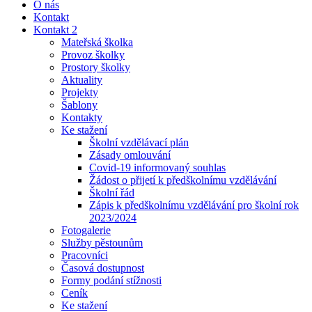
O nás
Kontakt
Kontakt 2
Mateřská školka
Provoz školky
Prostory školky
Aktuality
Projekty
Šablony
Kontakty
Ke stažení
Školní vzdělávací plán
Zásady omlouvání
Covid-19 informovaný souhlas
Žádost o přijetí k předškolnímu vzdělávání
Školní řád
Zápis k předškolnímu vzdělávání pro školní rok
2023/2024
Fotogalerie
Služby pěstounům
Pracovníci
Časová dostupnost
Formy podání stížnosti
Ceník
Ke stažení