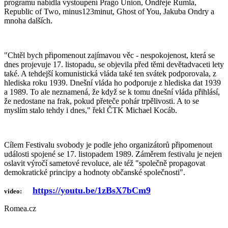
programu nabídla vystoupení Prago Union, Ondřeje Rumla,
Republic of Two, minus123minut, Ghost of You, Jakuba Ondry a
mnoha dalších.
"Chtěl bych připomenout zajímavou věc - nespokojenost, která se
dnes projevuje 17. listopadu, se objevila před těmi devětadvaceti lety
také. A tehdejší komunistická vláda také ten svátek podporovala, z
hlediska roku 1939. Dnešní vláda ho podporuje z hlediska dat 1939
a 1989. To ale neznamená, že když se k tomu dnešní vláda přihlásí,
že nedostane na frak, pokud přeteče pohár trpělivosti. A to se
myslím stalo tehdy i dnes," řekl ČTK Michael Kocáb.
Cílem Festivalu svobody je podle jeho organizátorů připomenout
události spojené se 17. listopadem 1989. Záměrem festivalu je nejen
oslavit výročí sametové revoluce, ale též "společně propagovat
demokratické principy a hodnoty občanské společnosti".
https://youtu.be/1zBsX7bCm9
video:
Romea.cz