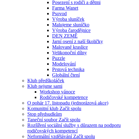
Posezení s rodiči a dětmi
Farma Wanet
Psovod
Výroba sluníček
Malujeme sluníčko
Výroba čarodějnice
DEN ZEMĚ
Jarní osení z naší školičky
Malované kraslice
Velikonoční dílny
Puzzle
Modelování
Prstová technika
Globální čtení
Klub předškoláček
Klub nejsme sami
Workshop vánoce
Rodičovské kompetence
O pohár 17. listopadu (jednorázová akce)
Komunitní klub Začít spolu
Stop předsudkům
Taneční soubor Začít spolu
Rozšíření sociální služby s důrazem na podporu
rodičovských kompetencí
Neformální vzdělávání Začít spolu