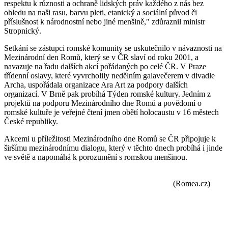
respektu k různosti a ochraně lidských práv každého z nás bez
ohledu na naši rasu, barvu pleti, etanický a sociální původ či
příslušnost k národnostní nebo jiné menšině," zdůraznil ministr
Stropnický.
Setkání se zástupci romské komunity se uskutečnilo v návaznosti na
Mezinárodní den Romů, který se v ČR slaví od roku 2001, a
navazuje na řadu dalších akcí pořádaných po celé ČR. V Praze
třídenní oslavy, které vyvrcholily nedělním galavečerem v divadle
Archa, uspořádala organizace Ara Art za podpory dalších
organizací. V Brně pak probíhá Týden romské kultury. Jedním z
projektů na podporu Mezinárodního dne Romů a povědomí o
romské kultuře je veřejné čtení jmen obětí holocaustu v 16 městech
České republiky.
Akcemi u příležitosti Mezinárodního dne Romů se ČR připojuje k
širšímu mezinárodnímu dialogu, který v těchto dnech probíhá i jinde
ve světě a napomáhá k porozumění s romskou menšinou.
(Romea.cz)