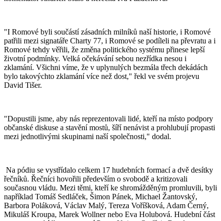
"I Romové byli součástí zásadních milníků naší historie, i Romové
patřili mezi signatáře Charty 77, i Romové se podíleli na převratu a i
Romové tehdy věřili, že změna politického systému přinese lepší
životní podmínky. Velká očekávání sebou nezřídka nesou i
zklamání. Všichni víme, že v uplynulých bezmála třech dekádách
bylo takovýchto zklamání více než dost," řekl ve svém projevu
David Tišer.
"Dopustili jsme, aby nás reprezentovali lidé, kteří na místo podpory
občanské diskuse a stavění mostů, šíří nenávist a prohlubují propasti
mezi jednotlivými skupinami naší společnosti," dodal.
Na pódiu se vystřídalo celkem 17 hudebních formací a dvě desítky
řečníků. Řečníci hovořili především o svobodě a kritizovali
současnou vládu. Mezi těmi, kteří ke shromážděným promluvili, byli
například Tomáš Sedláček, Šimon Pánek, Michael Žantovský,
Barbora Poláková, Václav Malý, Tereza Voříšková, Adam Černý,
Mikuláš Kroupa, Marek Wollner nebo Eva Holubová. Hudební část