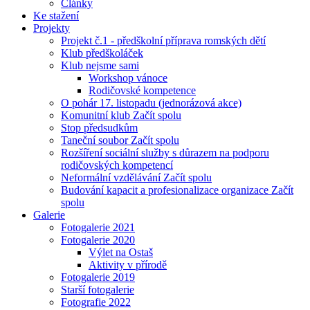
Články
Ke stažení
Projekty
Projekt č.1 - předškolní příprava romských dětí
Klub předškoláček
Klub nejsme sami
Workshop vánoce
Rodičovské kompetence
O pohár 17. listopadu (jednorázová akce)
Komunitní klub Začít spolu
Stop předsudkům
Taneční soubor Začít spolu
Rozšíření sociální služby s důrazem na podporu
rodičovských kompetencí
Neformální vzdělávání Začít spolu
Budování kapacit a profesionalizace organizace Začít
spolu
Galerie
Fotogalerie 2021
Fotogalerie 2020
Výlet na Ostaš
Aktivity v přírodě
Fotogalerie 2019
Starší fotogalerie
Fotografie 2022