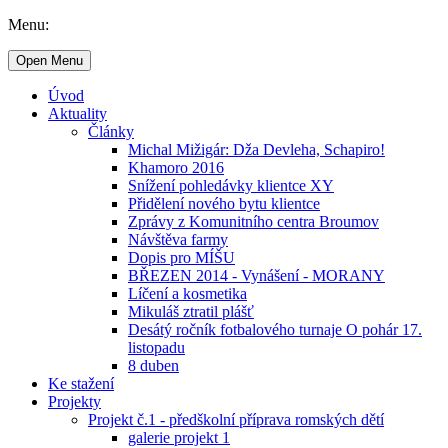
Menu:
Open Menu
Úvod
Aktuality
Články
Michal Mižigár: Dža Devleha, Schapiro!
Khamoro 2016
Snížení pohledávky klientce XY
Přidělení nového bytu klientce
Zprávy z Komunitního centra Broumov
Návštěva farmy
Dopis pro MÍŠU
BŘEZEN 2014 - Vynášení - MORANY
Líčení a kosmetika
Mikuláš ztratil plášť
Desátý ročník fotbalového turnaje O pohár 17.
listopadu
8 duben
Ke stažení
Projekty
Projekt č.1 - předškolní příprava romských dětí
galerie projekt 1