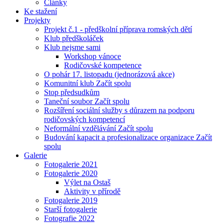
Články
Ke stažení
Projekty
Projekt č.1 - předškolní příprava romských dětí
Klub předškoláček
Klub nejsme sami
Workshop vánoce
Rodičovské kompetence
O pohár 17. listopadu (jednorázová akce)
Komunitní klub Začít spolu
Stop předsudkům
Taneční soubor Začít spolu
Rozšíření sociální služby s důrazem na podporu
rodičovských kompetencí
Neformální vzdělávání Začít spolu
Budování kapacit a profesionalizace organizace Začít
spolu
Galerie
Fotogalerie 2021
Fotogalerie 2020
Výlet na Ostaš
Aktivity v přírodě
Fotogalerie 2019
Starší fotogalerie
Fotografie 2022