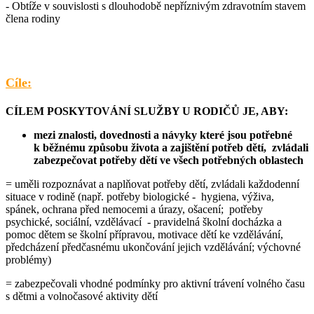
- Obtíže v souvislosti s dlouhodobě nepříznivým zdravotním stavem
člena rodiny
Cíle:
CÍLEM POSKYTOVÁNÍ SLUŽBY U RODIČŮ JE, ABY:
mezi znalosti, dovednosti a návyky které jsou potřebné
k běžnému způsobu života a zajištění potřeb dětí, zvládali
zabezpečovat potřeby dětí ve všech potřebných oblastech
= uměli rozpoznávat a naplňovat potřeby dětí, zvládali každodenní
situace v rodině (např. potřeby biologické - hygiena, výživa,
spánek, ochrana před nemocemi a úrazy, ošacení; potřeby
psychické, sociální, vzdělávací - pravidelná školní docházka a
pomoc dětem se školní přípravou, motivace dětí ke vzdělávání,
předcházení předčasnému ukončování jejich vzdělávání; výchovné
problémy)
= zabezpečovali vhodné podmínky pro aktivní trávení volného času
s dětmi a volnočasové aktivity dětí