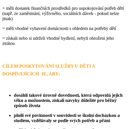
= měli dostatek finančních prostředků pro uspokojování potřeb dětí
(např. ze zaměstnání, výživného, sociálních dávek - pokud nelze
jinak)
= měli vhodné vybavení domácnosti s ohledem na potřeby dětí
= získali nebo si udrželi vhodné bydlení, nebyli ohroženi jeho
ztrátou
CÍLEM POSKYTOVÁNÍ SLUŽBY
U
DĚTI A
DOSPÍVAJÍCÍCH
JE, ABY
:
dosáhli takové úrovně dovedností, která odpovídá jejich
věku a možnostem,
získali návyky důležité pro běžný
způsob života
plnili své povinnosti v souvislosti se školní docházkou a
studiem,
vzdělávaly se podle svých potřeb a přání