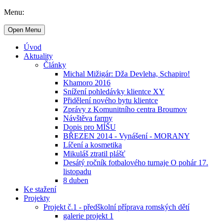
Menu:
Open Menu
Úvod
Aktuality
Články
Michal Mižigár: Dža Devleha, Schapiro!
Khamoro 2016
Snížení pohledávky klientce XY
Přidělení nového bytu klientce
Zprávy z Komunitního centra Broumov
Návštěva farmy
Dopis pro MÍŠU
BŘEZEN 2014 - Vynášení - MORANY
Líčení a kosmetika
Mikuláš ztratil plášť
Desátý ročník fotbalového turnaje O pohár 17.
listopadu
8 duben
Ke stažení
Projekty
Projekt č.1 - předškolní příprava romských dětí
galerie projekt 1