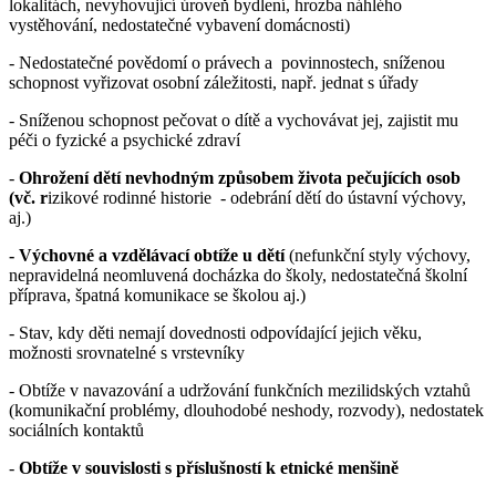
lokalitách, nevyhovující úroveň bydlení, hrozba náhlého
vystěhování, nedostatečné vybavení domácnosti)
- Nedostatečné povědomí o právech a povinnostech, sníženou
schopnost vyřizovat osobní záležitosti, např. jednat s úřady
- Sníženou schopnost pečovat o dítě a vychovávat jej, zajistit mu
péči o fyzické a psychické zdraví
-
Ohrožení dětí nevhodným způsobem života pečujících osob
(vč. r
izikové rodinné historie - odebrání dětí do ústavní výchovy,
aj.)
-
Výchovné a vzdělávací obtíže u dětí
(nefunkční styly výchovy,
nepravidelná neomluvená docházka do školy, nedostatečná školní
příprava, špatná komunikace se školou aj.)
- Stav, kdy děti nemají dovednosti odpovídající jejich věku,
možnosti srovnatelné s vrstevníky
- Obtíže v navazování a udržování funkčních mezilidských vztahů
(komunikační problémy, dlouhodobé neshody, rozvody), nedostatek
sociálních kontaktů
-
Obtíže v souvislosti s příslušností k etnické menšině