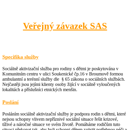
Veřejný závazek SAS
Specifika služby
Sociálně aktivizační služba pro rodiny s dětmi je poskytována v
Komunitním centru v ulici Soukenické čp.16 v Broumově formou
ambulantní a terénní služby dle § 65 zákona o sociálních službách.
Nejčastěji jsou jejími klienty osoby žijící v sociálně vyloučených
lokalitách a příslušníci etnických menšin.
Poslání
Posláním sociálně aktivizační služby je podpora rodin s dětmi, které
nejsou schopny vlivem nepříznivé sociální situace řešit krizové,
tíživé a náročné situace ve svém životě. Pomáháme rodičům tuto
situaci překonat tak, aby byli schopni dětem zajistit potřebnou péči a