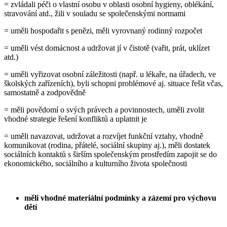
= zvládali péči o vlastní osobu v oblasti osobní hygieny, oblékání,
stravování atd., žili v souladu se společenskými normami
= uměli hospodařit s penězi, měli vyrovnaný rodinný rozpočet
= uměli vést domácnost a udržovat jí v čistotě (vařit, prát, uklízet
atd.)
= uměli vyřizovat osobní záležitosti (např. u lékaře, na úřadech, ve
školských zařízeních), byli schopni problémové aj. situace řešit včas,
samostatně a zodpovědně
= měli povědomí o svých právech a povinnostech, uměli zvolit
vhodné strategie řešení konfliktů a uplatnit je
= uměli navazovat, udržovat a rozvíjet funkční vztahy, vhodně
komunikovat (rodina, přátelé, sociální skupiny aj.), měli dostatek
sociálních kontaktů s širším společenským prostředím zapojit se do
ekonomického, sociálního a kulturního života společnosti
měli vhodné materiální podmínky a zázemí pro výchovu
dětí