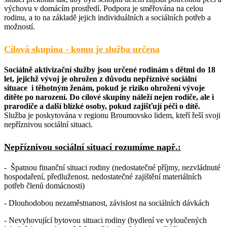
výchovu v domácím prostředí. Podpora je směřována na celou
rodinu, a to na základě jejich individuálních a sociálních potřeb a
možností.
Cílová skupina -
komu je služba určena
Sociálně aktivizační služby jsou určené rodinám s dětmi do 18
let, jejichž vývoj je ohrožen z důvodu nepříznivé sociální
situace i těhotným ženám, pokud je riziko ohrožení vývoje
dítěte po narození. Do cílové skupiny náleží nejen rodiče, ale i
prarodiče a další blízké osoby, pokud zajišťují péči o dítě.
Služba je poskytována v regionu Broumovsko lidem, kteří řeší svoji
nepříznivou sociální situaci.
Nepříznivou sociální situací rozumíme např.:
-
Špatnou finanční situaci rodiny (nedostatečné příjmy, nezvládnuté
hospodaření, předluženost. nedostatečné zajištění materiálních
potřeb členů domácnosti)
- Dlouhodobou nezaměstnanost, závislost na sociálních dávkách
- Nevyhovující bytovou situaci rodiny (bydlení ve vyloučených