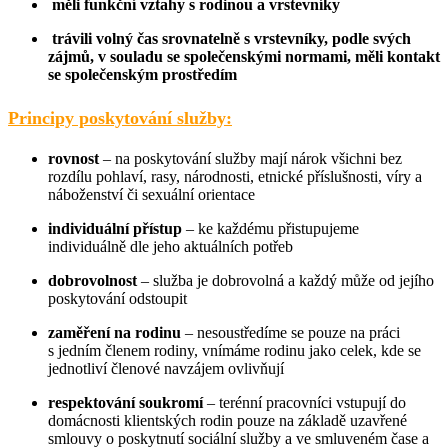
měli funkční vztahy s rodinou a vrstevníky
trávili volný čas srovnatelně s vrstevníky, podle svých
zájmů,
v souladu se společenskými normami
, měli kontakt
se společenským prostředím
Principy poskytování služby:
rovnost
– na poskytování služby mají nárok všichni bez
rozdílu pohlaví, rasy, národnosti, etnické příslušnosti, víry a
náboženství či sexuální orientace
individuální přístup
– ke každému přistupujeme
individuálně dle jeho aktuálních potřeb
dobrovolnost
– služba je dobrovolná a každý může od jejího
poskytování odstoupit
zaměření na rodinu
– nesoustředíme se pouze na práci
s jedním členem rodiny, vnímáme rodinu jako celek, kde se
jednotliví členové navzájem ovlivňují
respektování soukromí
– terénní pracovníci vstupují do
domácnosti klientských rodin pouze na základě uzavřené
smlouvy o poskytnutí sociální služby a ve smluveném čase a