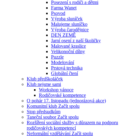
Posezení s rodiči a dětmi
Farma Wanet
Psovod
Výroba sluníček
Malujeme sluníčko
Výroba čarodějnice
DEN ZEMĚ
Jarní osení z naší školičky
Malované kraslice
Velikonoční dílny
Puzzle
Modelování
Prstová technika
Globální čtení
Klub předškoláček
Klub nejsme sami
Workshop vánoce
Rodičovské kompetence
O pohár 17. listopadu (jednorázová akce)
Komunitní klub Začít spolu
Stop předsudkům
Taneční soubor Začít spolu
Rozšíření sociální služby s důrazem na podporu
rodičovských kompetencí
Neformální vzdělávání Začít spolu