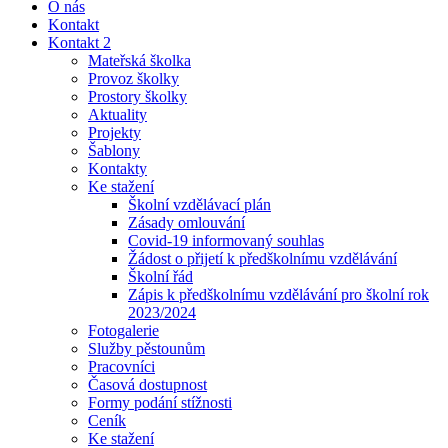
O nás
Kontakt
Kontakt 2
Mateřská školka
Provoz školky
Prostory školky
Aktuality
Projekty
Šablony
Kontakty
Ke stažení
Školní vzdělávací plán
Zásady omlouvání
Covid-19 informovaný souhlas
Žádost o přijetí k předškolnímu vzdělávání
Školní řád
Zápis k předškolnímu vzdělávání pro školní rok
2023/2024
Fotogalerie
Služby pěstounům
Pracovníci
Časová dostupnost
Formy podání stížnosti
Ceník
Ke stažení