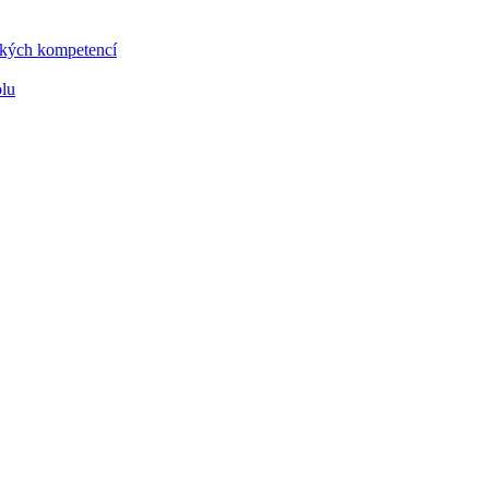
vských kompetencí
olu