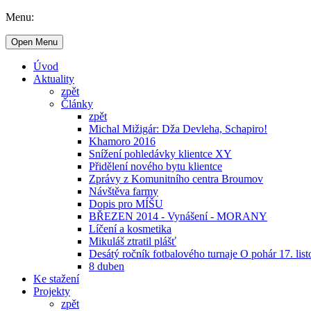
Menu:
Open Menu
Úvod
Aktuality
zpět
Články
zpět
Michal Mižigár: Dža Devleha, Schapiro!
Khamoro 2016
Snížení pohledávky klientce XY
Přidělení nového bytu klientce
Zprávy z Komunitního centra Broumov
Návštěva farmy
Dopis pro MÍŠU
BŘEZEN 2014 - Vynášení - MORANY
Líčení a kosmetika
Mikuláš ztratil plášť
Desátý ročník fotbalového turnaje O pohár 17. lis
8 duben
Ke stažení
Projekty
zpět