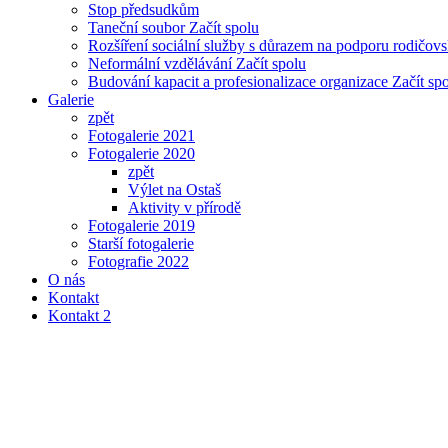
Stop předsudkům
Taneční soubor Začít spolu
Rozšíření sociální služby s důrazem na podporu rodičo
Neformální vzdělávání Začít spolu
Budování kapacit a profesionalizace organizace Začít sp
Galerie
zpět
Fotogalerie 2021
Fotogalerie 2020
zpět
Výlet na Ostaš
Aktivity v přírodě
Fotogalerie 2019
Starší fotogalerie
Fotografie 2022
O nás
Kontakt
Kontakt 2