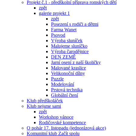
Projekt č.1 - předškolní příprava romských dětí
zpět
galerie projekt 1
zpět
Posezení s rodiči a dětmi
Farma Wanet
Psovod
Výroba sluníček
Malujeme sluníčko
Výroba čarodějnice
DEN ZEMĚ
Jarní osení z naší školičky
Malované kraslice
Velikonoční dílny
Puzzle
Modelování
Prstová technika
Globální čtení
Klub předškoláček
Klub nejsme sami
zpět
Workshop vánoce
Rodičovské kompetence
O pohár 17. listopadu (jednorázová akce)
Komunitní klub Začít spolu