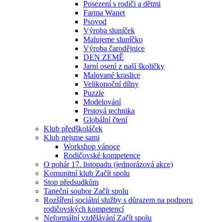
Posezení s rodiči a dětmi
Farma Wanet
Psovod
Výroba sluníček
Malujeme sluníčko
Výroba čarodějnice
DEN ZEMĚ
Jarní osení z naší školičky
Malované kraslice
Velikonoční dílny
Puzzle
Modelování
Prstová technika
Globální čtení
Klub předškoláček
Klub nejsme sami
Workshop vánoce
Rodičovské kompetence
O pohár 17. listopadu (jednorázová akce)
Komunitní klub Začít spolu
Stop předsudkům
Taneční soubor Začít spolu
Rozšíření sociální služby s důrazem na podporu
rodičovských kompetencí
Neformální vzdělávání Začít spolu