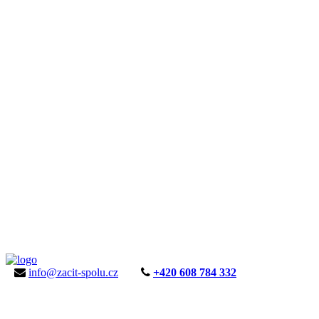
info@zacit-spolu.cz
+420 608 784 332
ÚVOD
AKTUALITY
KE STAŽENÍ