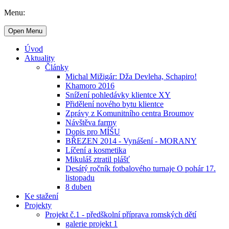
Menu:
Open Menu
Úvod
Aktuality
Články
Michal Mižigár: Dža Devleha, Schapiro!
Khamoro 2016
Snížení pohledávky klientce XY
Přidělení nového bytu klientce
Zprávy z Komunitního centra Broumov
Návštěva farmy
Dopis pro MÍŠU
BŘEZEN 2014 - Vynášení - MORANY
Líčení a kosmetika
Mikuláš ztratil plášť
Desátý ročník fotbalového turnaje O pohár 17.
listopadu
8 duben
Ke stažení
Projekty
Projekt č.1 - předškolní příprava romských dětí
galerie projekt 1