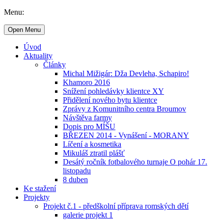
Menu:
Open Menu
Úvod
Aktuality
Články
Michal Mižigár: Dža Devleha, Schapiro!
Khamoro 2016
Snížení pohledávky klientce XY
Přidělení nového bytu klientce
Zprávy z Komunitního centra Broumov
Návštěva farmy
Dopis pro MÍŠU
BŘEZEN 2014 - Vynášení - MORANY
Líčení a kosmetika
Mikuláš ztratil plášť
Desátý ročník fotbalového turnaje O pohár 17.
listopadu
8 duben
Ke stažení
Projekty
Projekt č.1 - předškolní příprava romských dětí
galerie projekt 1