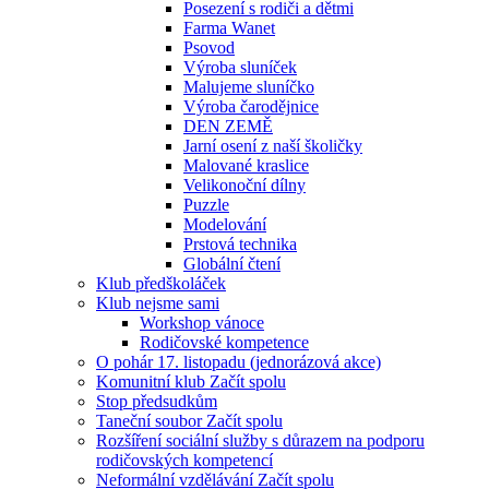
Posezení s rodiči a dětmi
Farma Wanet
Psovod
Výroba sluníček
Malujeme sluníčko
Výroba čarodějnice
DEN ZEMĚ
Jarní osení z naší školičky
Malované kraslice
Velikonoční dílny
Puzzle
Modelování
Prstová technika
Globální čtení
Klub předškoláček
Klub nejsme sami
Workshop vánoce
Rodičovské kompetence
O pohár 17. listopadu (jednorázová akce)
Komunitní klub Začít spolu
Stop předsudkům
Taneční soubor Začít spolu
Rozšíření sociální služby s důrazem na podporu
rodičovských kompetencí
Neformální vzdělávání Začít spolu