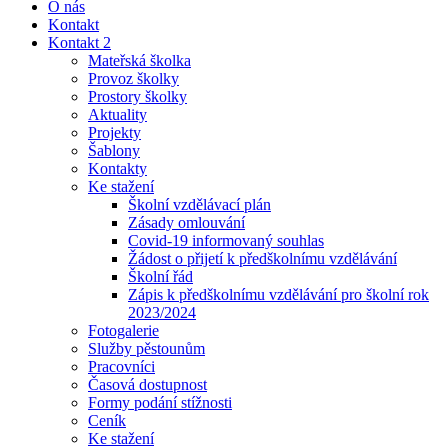
O nás
Kontakt
Kontakt 2
Mateřská školka
Provoz školky
Prostory školky
Aktuality
Projekty
Šablony
Kontakty
Ke stažení
Školní vzdělávací plán
Zásady omlouvání
Covid-19 informovaný souhlas
Žádost o přijetí k předškolnímu vzdělávání
Školní řád
Zápis k předškolnímu vzdělávání pro školní rok
2023/2024
Fotogalerie
Služby pěstounům
Pracovníci
Časová dostupnost
Formy podání stížnosti
Ceník
Ke stažení