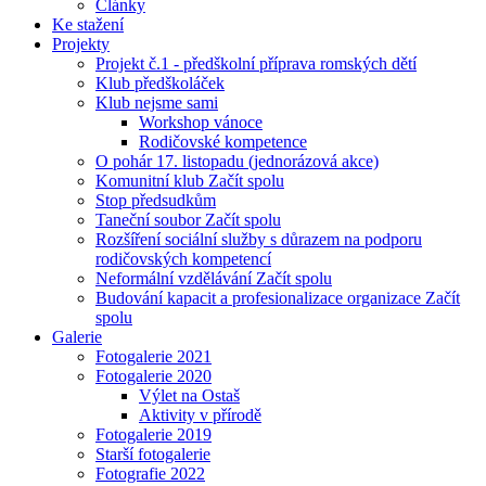
Články
Ke stažení
Projekty
Projekt č.1 - předškolní příprava romských dětí
Klub předškoláček
Klub nejsme sami
Workshop vánoce
Rodičovské kompetence
O pohár 17. listopadu (jednorázová akce)
Komunitní klub Začít spolu
Stop předsudkům
Taneční soubor Začít spolu
Rozšíření sociální služby s důrazem na podporu
rodičovských kompetencí
Neformální vzdělávání Začít spolu
Budování kapacit a profesionalizace organizace Začít
spolu
Galerie
Fotogalerie 2021
Fotogalerie 2020
Výlet na Ostaš
Aktivity v přírodě
Fotogalerie 2019
Starší fotogalerie
Fotografie 2022