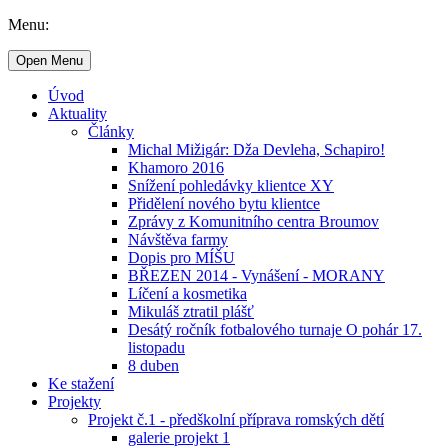
Menu:
Open Menu
Úvod
Aktuality
Články
Michal Mižigár: Dža Devleha, Schapiro!
Khamoro 2016
Snížení pohledávky klientce XY
Přidělení nového bytu klientce
Zprávy z Komunitního centra Broumov
Návštěva farmy
Dopis pro MÍŠU
BŘEZEN 2014 - Vynášení - MORANY
Líčení a kosmetika
Mikuláš ztratil plášť
Desátý ročník fotbalového turnaje O pohár 17.
listopadu
8 duben
Ke stažení
Projekty
Projekt č.1 - předškolní příprava romských dětí
galerie projekt 1