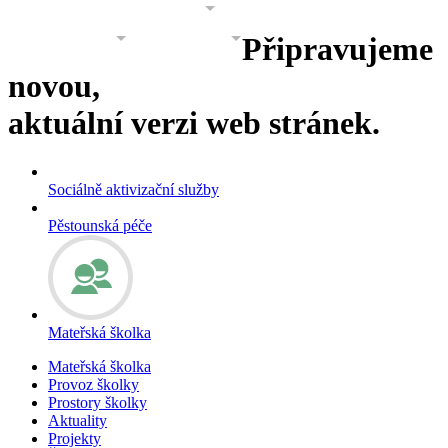
PROJEKTY
GALERIE
O NÁS
Připravujeme
KONTAKT
KONTAKT 2
novou,
aktuální verzi web stránek.
Sociálně aktivizační služby
Pěstounská péče
Mateřská školka
Mateřská školka
Provoz školky
Prostory školky
Aktuality
Projekty