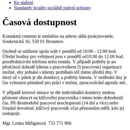
Ke stažení
Standardy kvality sociálně právní ochrany
Časová dostupnost
Kontaktní centrum je umístěno na adrese sídla poskytovatele,
Soukenická 16, 550 01 Broumov.
Osobně se můžeme spolu sejít v pondělí od 10:00 - 12:00 hod.
Úřední hodiny pro veřejnost jsou v pondělí od10.00 do 12.00 hod.
prostřednictvím telefonu nebo emailu. V případě potřeby je po
předchozí dohodě klienta s pracovníkem či pracovnicí organizace
možné, aby jednání s klienty probíhalo též mimo úřední dny. V
úterý až v pátek je dle domluvy a potřeby klienta. V neúřední dny je
čas vyhrazen primárně pro práci v terénu, zpracovávání agendy atd..
V případě krizové situace se dle individuální domluvy mohou
pěstouni obracet na klíčového pracovníka i mimo tento dohodnutý
čas. Při dlouhodobé pracovní neschopnosti (14 dní a více) nebo
čerpání dovolené, klíčový pracovník včas pěstounům sdělí, kdo jej
zastupuje.
Mgr. Lenka Mižigarová 733 771 906