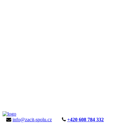
info@zacit-spolu.cz
+420 608 784 332
ÚVOD
AKTUALITY
KE STAŽENÍ