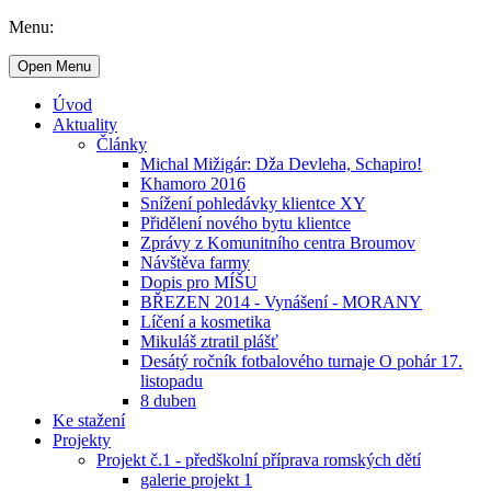
Menu:
Open Menu
Úvod
Aktuality
Články
Michal Mižigár: Dža Devleha, Schapiro!
Khamoro 2016
Snížení pohledávky klientce XY
Přidělení nového bytu klientce
Zprávy z Komunitního centra Broumov
Návštěva farmy
Dopis pro MÍŠU
BŘEZEN 2014 - Vynášení - MORANY
Líčení a kosmetika
Mikuláš ztratil plášť
Desátý ročník fotbalového turnaje O pohár 17.
listopadu
8 duben
Ke stažení
Projekty
Projekt č.1 - předškolní příprava romských dětí
galerie projekt 1