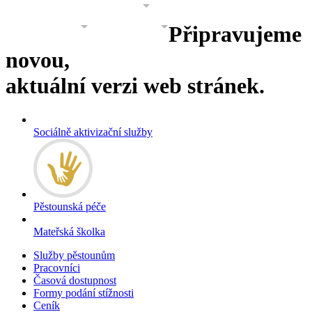
PROJEKTY
GALERIE
O NÁS
Připravujeme
KONTAKT
KONTAKT 2
novou,
aktuální verzi web stránek.
Sociálně aktivizační služby
Pěstounská péče
Mateřská školka
Služby pěstounům
Pracovníci
Časová dostupnost
Formy podání stížnosti
Ceník