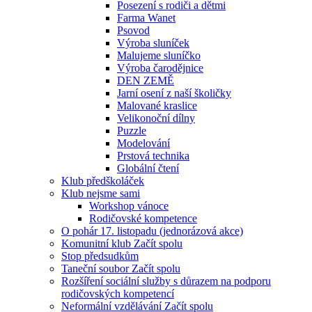
Posezení s rodiči a dětmi
Farma Wanet
Psovod
Výroba sluníček
Malujeme sluníčko
Výroba čarodějnice
DEN ZEMĚ
Jarní osení z naší školičky
Malované kraslice
Velikonoční dílny
Puzzle
Modelování
Prstová technika
Globální čtení
Klub předškoláček
Klub nejsme sami
Workshop vánoce
Rodičovské kompetence
O pohár 17. listopadu (jednorázová akce)
Komunitní klub Začít spolu
Stop předsudkům
Taneční soubor Začít spolu
Rozšíření sociální služby s důrazem na podporu
rodičovských kompetencí
Neformální vzdělávání Začít spolu