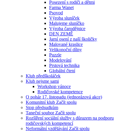
Posezení s rodiči a dětmi
Farma Wanet
Psovod
Výroba sluníček
Malujeme sluníčko
Výroba čarodějnice
DEN ZEMĚ
Jarní osení z naší školičky
Malované kraslice
Velikonoční dílny
Puzzle
Modelování
Prstová technika
Globální čtení
Klub předškoláček
Klub nejsme sami
Workshop vánoce
Rodičovské kompetence
O pohár 17. listopadu (jednorázová akce)
Komunitní klub Začít spolu
Stop předsudkům
Taneční soubor Začít spolu
Rozšíření sociální služby s důrazem na podporu
rodičovských kompetencí
Neformální vzdělávání Začít spolu