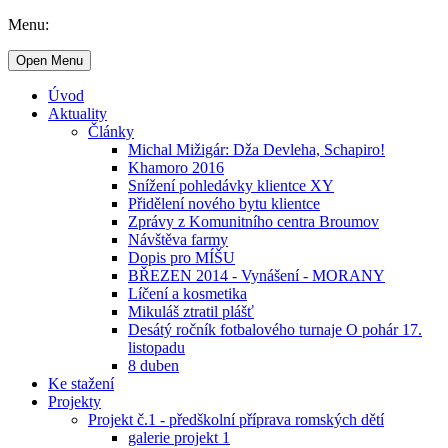
Menu:
Open Menu
Úvod
Aktuality
Články
Michal Mižigár: Dža Devleha, Schapiro!
Khamoro 2016
Snížení pohledávky klientce XY
Přidělení nového bytu klientce
Zprávy z Komunitního centra Broumov
Návštěva farmy
Dopis pro MÍŠU
BŘEZEN 2014 - Vynášení - MORANY
Líčení a kosmetika
Mikuláš ztratil plášť
Desátý ročník fotbalového turnaje O pohár 17.
listopadu
8 duben
Ke stažení
Projekty
Projekt č.1 - předškolní příprava romských dětí
galerie projekt 1