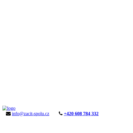
info@zacit-spolu.cz
+420 608 784 332
ÚVOD
AKTUALITY
KE STAŽENÍ