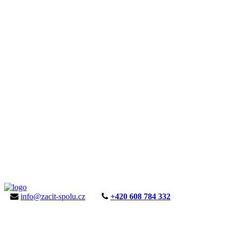
info@zacit-spolu.cz
+420 608 784 332
ÚVOD
AKTUALITY
KE STAŽENÍ