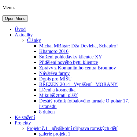
Menu:
Open Menu
Úvod
Aktuality
Články
Michal Mižigár: Dža Devleha, Schapiro!
Khamoro 2016
Snížení pohledávky klientce XY
Přidělení nového bytu klientce
Zprávy z Komunitního centra Broumov
Návštěva farmy
Dopis pro MÍŠU
BŘEZEN 2014 - Vynášení - MORANY
Líčení a kosmetika
Mikuláš ztratil plášť
Desátý ročník fotbalového turnaje O pohár 17.
listopadu
8 duben
Ke stažení
Projekty
Projekt č.1 - předškolní příprava romských dětí
galerie projekt 1