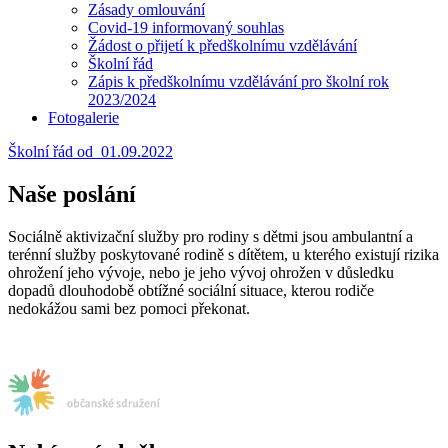
Zásady omlouvání
Covid-19 informovaný souhlas
Žádost o přijetí k předškolnímu vzdělávání
Školní řád
Zápis k předškolnímu vzdělávání pro školní rok
2023/2024
Fotogalerie
Školní řád od_01.09.2022
Naše poslání
Sociálně aktivizační služby pro rodiny s dětmi jsou ambulantní a
terénní služby poskytované rodině s dítětem, u kterého existují rizika
ohrožení jeho vývoje, nebo je jeho vývoj ohrožen v důsledku
dopadů dlouhodobě obtížné sociální situace, kterou rodiče
nedokážou sami bez pomoci překonat.