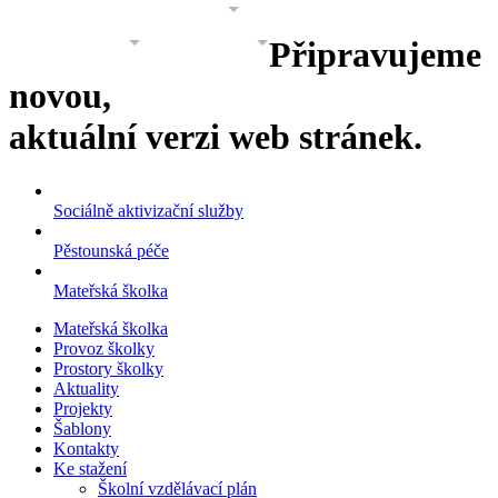
PROJEKTY
GALERIE
O NÁS
Připravujeme
KONTAKT
KONTAKT 2
novou,
aktuální verzi web stránek.
Sociálně aktivizační služby
Pěstounská péče
Mateřská školka
Mateřská školka
Provoz školky
Prostory školky
Aktuality
Projekty
Šablony
Kontakty
Ke stažení
Školní vzdělávací plán