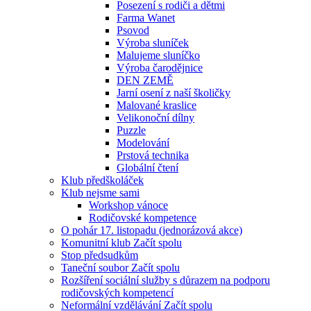
Posezení s rodiči a dětmi
Farma Wanet
Psovod
Výroba sluníček
Malujeme sluníčko
Výroba čarodějnice
DEN ZEMĚ
Jarní osení z naší školičky
Malované kraslice
Velikonoční dílny
Puzzle
Modelování
Prstová technika
Globální čtení
Klub předškoláček
Klub nejsme sami
Workshop vánoce
Rodičovské kompetence
O pohár 17. listopadu (jednorázová akce)
Komunitní klub Začít spolu
Stop předsudkům
Taneční soubor Začít spolu
Rozšíření sociální služby s důrazem na podporu
rodičovských kompetencí
Neformální vzdělávání Začít spolu