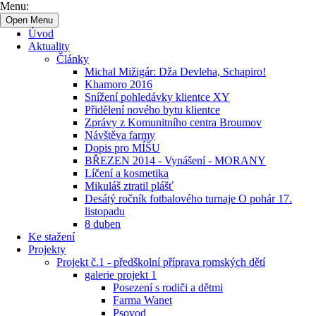
Menu:
Open Menu
Úvod
Aktuality
Články
Michal Mižigár: Dža Devleha, Schapiro!
Khamoro 2016
Snížení pohledávky klientce XY
Přidělení nového bytu klientce
Zprávy z Komunitního centra Broumov
Návštěva farmy
Dopis pro MÍŠU
BŘEZEN 2014 - Vynášení - MORANY
Líčení a kosmetika
Mikuláš ztratil plášť
Desátý ročník fotbalového turnaje O pohár 17.
listopadu
8 duben
Ke stažení
Projekty
Projekt č.1 - předškolní příprava romských dětí
galerie projekt 1
Posezení s rodiči a dětmi
Farma Wanet
Psovod