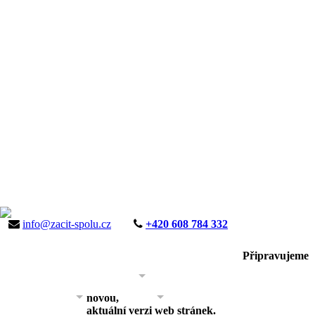
info@zacit-spolu.cz
+420 608 784 332
Připravujeme
ÚVOD
AKTUALITY
KE STAŽENÍ
PROJEKTY
GALERIE
O NÁS
KONTAKT
novou,
KONTAKT 2
aktuální verzi web stránek.