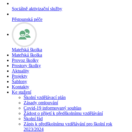
Sociálně aktivizační služby
Pěstounská péče
Mateřská školka
Mateřská školka
Provoz školky
Prostory školky
Aktuality
Projekty
Šablony
Kontakty
Ke stažení
Školní vzdělávací plán
Zásady omlouvání
Covid-19 informovaný souhlas
Žádost o přijetí k předškolnímu vzdělávání
Školní řád
Zápis k předškolnímu vzdělávání pro školní rok
2023/2024