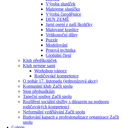
Výroba sluníček
Malujeme sluníčko
Výroba čarodějnice
DEN ZEMĚ
Jarní osení z naší školičky
Malované kraslice
Velikonoční dílny
Puzzle
Modelování
Prstová technika
Globální čtení
Klub předškoláček
Klub nejsme sami
Workshop vánoce
Rodičovské kompetence
O pohár 17. listopadu (jednorázová akce)
Komunitní klub Začít spolu
Stop předsudkům
Taneční soubor Začít spolu
Rozšíření sociální služby s důrazem na podporu
rodičovských kompetencí
Neformální vzdělávání Začít spolu
Budování kapacit a profesionalizace organizace Začít
spolu
Galerie